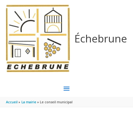
Aller au contenu
Aller au pied de page
Échebrune
MENU
PRINCIPAL
Accueil
La mairie
Le conseil municipal