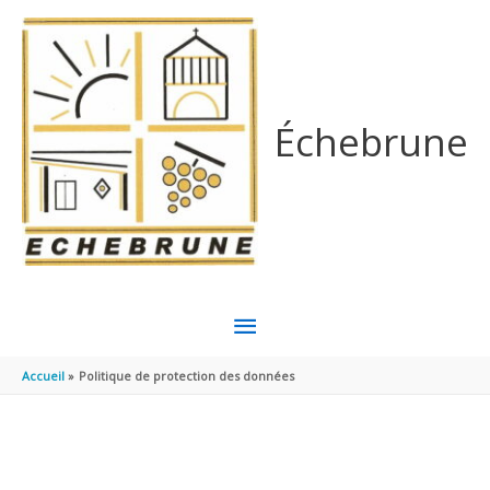
Aller au contenu
Aller au pied de page
Échebrune
MENU
PRINCIPAL
Accueil
Politique de protection des données