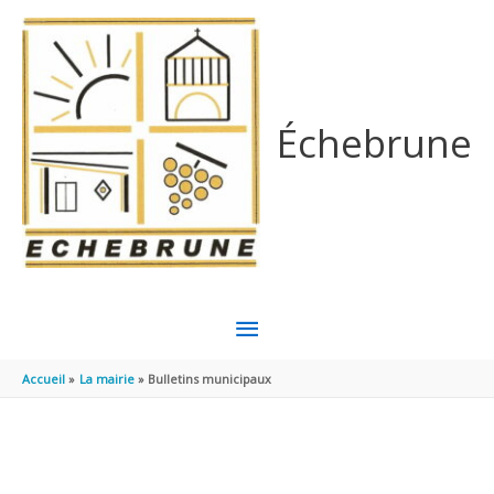
Aller au contenu
Aller au pied de page
Échebrune
MENU
PRINCIPAL
Accueil
La mairie
Bulletins municipaux