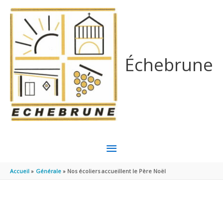
Aller au contenu
Aller au pied de page
Échebrune
MENU
PRINCIPAL
Accueil
Générale
Nos écoliers accueillent le Père Noël