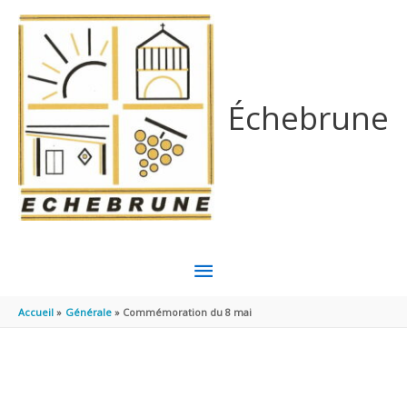
Aller au contenu
Aller au pied de page
Échebrune
MENU
PRINCIPAL
Accueil
Générale
Commémoration du 8 mai