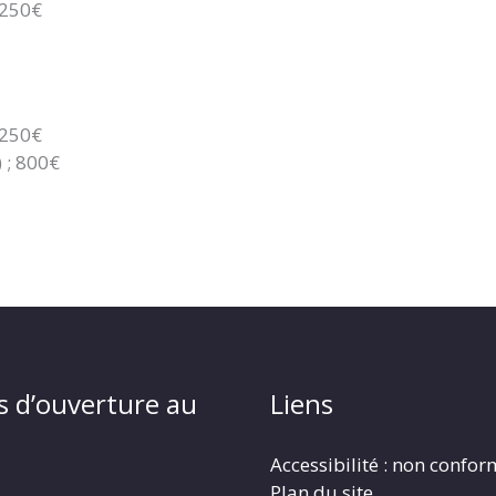
 250€
 250€
 ; 800€
s d’ouverture au
Liens
Accessibilité : non confo
Plan du site